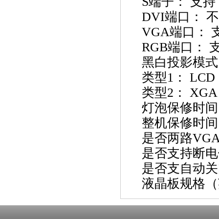
S
端子：
支持
DVI
端口：
不
VGA
端口：
RGB
端口：
黑白投影模式
类型
1
：
LCD
类型
2
：
XGA
灯泡保修时间
整机保修时间
是否两路
VG
是否支持断电
是否支自动关
液晶板规格（