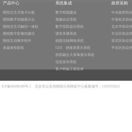
产品中心
系统集成
政府采购
朗悦交互式电子白板
数字校园建设
中央政府协
朗悦数字实物展示台
视频会议系统
中直机关协
朗悦交互式触控一体机
数字安防监控系统
北京市协议
朗悦数字影像拍摄仪
课堂录播系统
丰台区协议
朗悦互动教学软件
校园无线网络系统
宣武区协议
多媒体投影机
LED、拼接屏显示系统
平谷区协议
投影融合大屏幕显示系统
信息发布系统
客户样板工程实录
ICP备06048189号-1
北京市公安局朝阳分局网监中心备案编号：1101055623