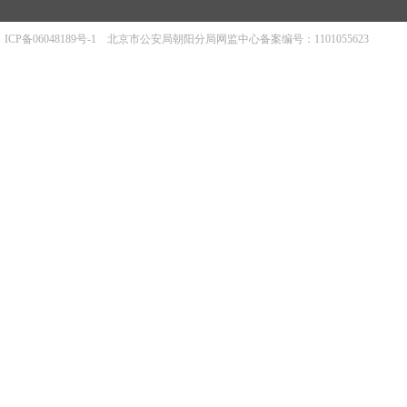
ICP备06048189号-1
北京市公安局朝阳分局网监中心备案编号：1101055623