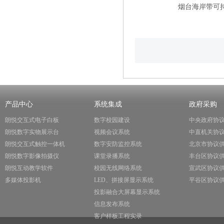
烟台海岸带可
产品中心
系统集成
政府采购
朗悦交互式电子白板
数字校园建设
中央政府协
朗悦数字实物展示台
视频会议系统
中直机关协
朗悦交互式触控一体机
数字安防监控系统
北京市协议
朗悦数字影像拍摄仪
课堂录播系统
丰台区协议
朗悦互动教学软件
校园无线网络系统
宣武区协议
多媒体投影机
LED、拼接屏显示系统
平谷区协议
投影融合大屏幕显示系统
信息发布系统
客户样板工程实录