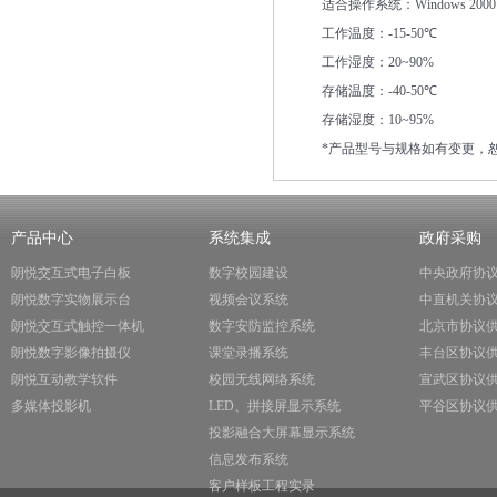
适合操作系统：
Windows 2000 
工作温度：
-15-50
℃
工作湿度：
20~90%
存储温度：
-40-50
℃
存储湿度：
10~95%
*
产品型号与规格如有变更，
产品中心
系统集成
政府采购
朗悦交互式电子白板
数字校园建设
中央政府协
朗悦数字实物展示台
视频会议系统
中直机关协
朗悦交互式触控一体机
数字安防监控系统
北京市协议
朗悦数字影像拍摄仪
课堂录播系统
丰台区协议
朗悦互动教学软件
校园无线网络系统
宣武区协议
多媒体投影机
LED、拼接屏显示系统
平谷区协议
投影融合大屏幕显示系统
信息发布系统
客户样板工程实录