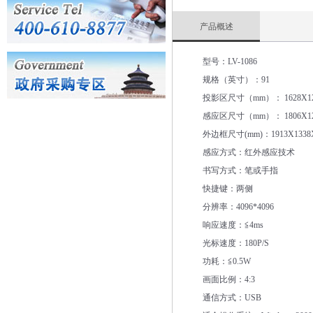
产品概述
型号：
LV-1086
规格（英寸）：
91
投影区尺寸（
mm
）：
1628X12
感应区尺寸（
mm
）：
1806X1
外边框尺寸
(mm)
：
1913X1338
感应方式：红外感应技术
书写方式：笔或手指
快捷键：两侧
分辨率：
4096*4096
响应速度：≦
4ms
光标速度：
180P/S
功耗：≦
0.5W
画面比例：
4:3
通信方式：
USB