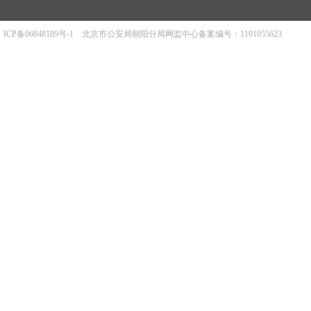
ICP备06048189号-1
北京市公安局朝阳分局网监中心备案编号：1101055623