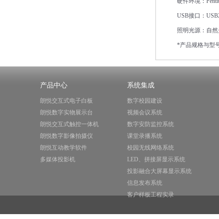
硬件环境：
Pent
USB
接口：
USB2
照明光源：自然
*
产品规格与型
产品中心
系统集成
朗悦交互式电子白板
数字校园建设
朗悦数字实物展示台
视频会议系统
朗悦交互式触控一体机
数字安防监控系统
朗悦数字影像拍摄仪
课堂录播系统
朗悦互动教学软件
校园无线网络系统
多媒体投影机
LED、拼接屏显示系统
投影融合大屏幕显示系统
信息发布系统
客户样板工程实录