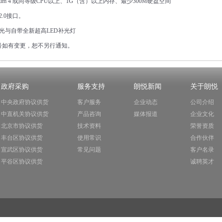
ium 4
或同等级
CPU
以上、
1G
（含）以上内存、最少
300M
硬盘空间
.0
接口。
光与自带全新超高
LED
补光灯
号如有变更，恕不另行通知。
政府采购
服务支持
朗悦新闻
关于朗悦
中央政府协议供货
客户服务
企业动态
公司介绍
中直机关协议供货
产品咨询
媒体报道
企业文化
北京市协议供货
技术资料
荣誉资质
丰台区协议供货
使用常识
合作伙伴
宣武区协议供货
常见问题
客户名录
平谷区协议供货
诚聘英才