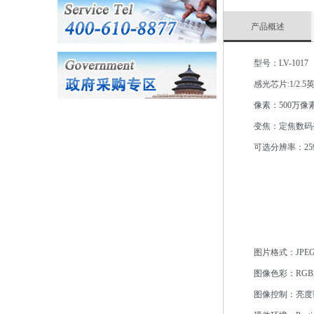
产品概述
型号：LV-1017
感光芯片
:1/2.5
像素：
500
万像
变焦：定焦
数码
可选分辨率：
25
图片格式：
JPE
图像色彩：
RGB
图像控制：亮度