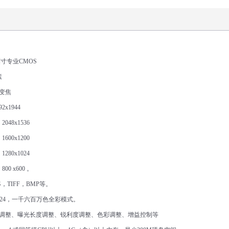
英寸专业
CMOS
素
变焦
92x1944
2048x1536
1600x1200
1280x1024
800 x600
。
G
，
TIFF
，
BMP
等。
24
，一千六百万色全彩模式。
调整、曝光长度调整、锐利度调整、色彩调整、增益控制等