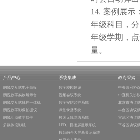
14. 案例
年级科目，分
年级学期，点
量。
产品中心
系统集成
政府采购
朗悦交互式电子白板
数字校园建设
中央政府协
朗悦数字实物展示台
视频会议系统
中直机关协
朗悦交互式触控一体机
数字安防监控系统
北京市协议
朗悦数字影像拍摄仪
课堂录播系统
丰台区协议
朗悦互动教学软件
校园无线网络系统
宣武区协议
多媒体投影机
LED、拼接屏显示系统
平谷区协议
投影融合大屏幕显示系统