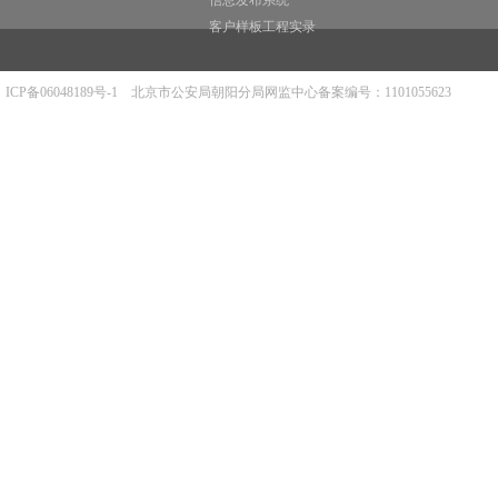
信息发布系统
客户样板工程实录
ICP备06048189号-1
北京市公安局朝阳分局网监中心备案编号：1101055623