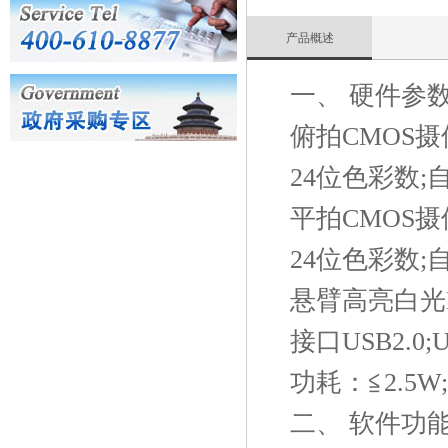
产品概述
一、 硬件参数
俯拍CMOS摄像
24位色彩数;
平拍CMOS摄像
24位色彩数;
悬臂高亮白光
接口USB2.0
功耗：≦2.5W;
二、 软件功