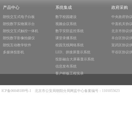
产品中心
系统集成
政府采购
朗悦交互式电子白板
数字校园建设
中央政府协
朗悦数字实物展示台
视频会议系统
中直机关协
朗悦交互式触控一体机
数字安防监控系统
北京市协议
朗悦数字影像拍摄仪
课堂录播系统
丰台区协议
朗悦互动教学软件
校园无线网络系统
宣武区协议
多媒体投影机
LED、拼接屏显示系统
平谷区协议
投影融合大屏幕显示系统
信息发布系统
客户样板工程实录
ICP备06048189号-1
北京市公安局朝阳分局网监中心备案编号：1101055623