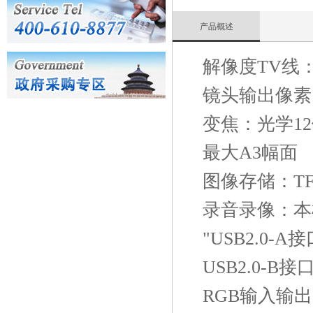
产品概述
解像度TV线：
镜头输出像素：
变焦：光学12
最大A3幅面
图像存储：T
录音录像：本
"USB2.0-
USB2.0-B
RGB输入输出：