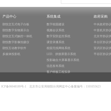
产品中心
系统集成
政府采购
朗悦交互式电子白板
数字校园建设
中央政府协
朗悦数字实物展示台
视频会议系统
中直机关协
朗悦交互式触控一体机
数字安防监控系统
北京市协议
朗悦数字影像拍摄仪
课堂录播系统
丰台区协议
朗悦互动教学软件
校园无线网络系统
宣武区协议
多媒体投影机
LED、拼接屏显示系统
平谷区协议
投影融合大屏幕显示系统
信息发布系统
客户样板工程实录
ICP备06048189号-1
北京市公安局朝阳分局网监中心备案编号：1101055623