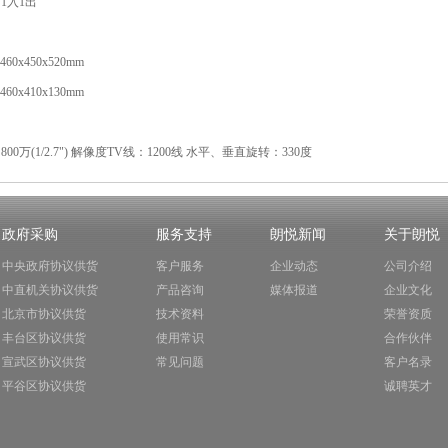
 1入1出
0x450x520mm
0x410x130mm
00万(1/2.7") 解像度TV线：1200线 水平、垂直旋转：330度
政府采购
服务支持
朗悦新闻
关于朗悦
中央政府协议供货
客户服务
企业动态
公司介绍
中直机关协议供货
产品咨询
媒体报道
企业文化
北京市协议供货
技术资料
荣誉资质
丰台区协议供货
使用常识
合作伙伴
宣武区协议供货
常见问题
客户名录
平谷区协议供货
诚聘英才