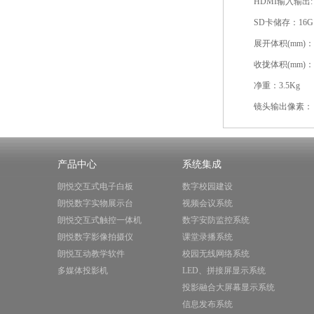
HDMI输入输出:
SD卡储存：16G
展开体积(mm)：46
收拢体积(mm)：46
净重：3.5Kg
镜头输出像素： 8
产品中心
系统集成
朗悦交互式电子白板
数字校园建设
朗悦数字实物展示台
视频会议系统
朗悦交互式触控一体机
数字安防监控系统
朗悦数字影像拍摄仪
课堂录播系统
朗悦互动教学软件
校园无线网络系统
多媒体投影机
LED、拼接屏显示系统
投影融合大屏幕显示系统
信息发布系统