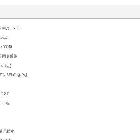
万(1/2.7")
00线
330度
1个图像采集
标/U盘)
B15FLC 各 2组
插口2组
插口1组
克风插座