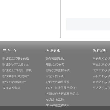
产品中心
系统集成
政府采购
朗悦交互式电子白板
数字校园建设
中央政府协
朗悦数字实物展示台
视频会议系统
中直机关协
朗悦交互式触控一体机
数字安防监控系统
北京市协议
朗悦数字影像拍摄仪
课堂录播系统
丰台区协议
朗悦互动教学软件
校园无线网络系统
宣武区协议
多媒体投影机
LED、拼接屏显示系统
平谷区协议
投影融合大屏幕显示系统
信息发布系统
客户样板工程实录