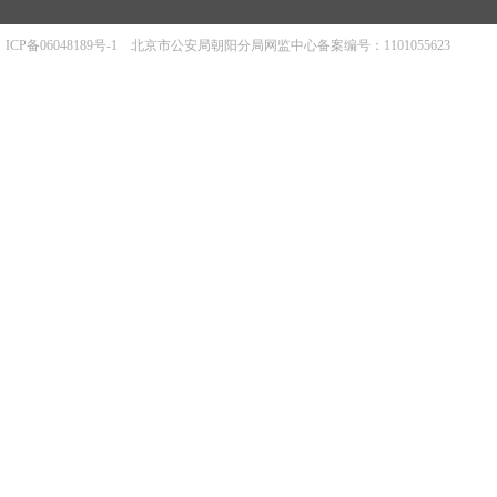
ICP备06048189号-1
北京市公安局朝阳分局网监中心备案编号：1101055623