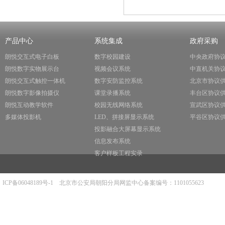
产品中心
系统集成
政府采购
朗悦交互式电子白板
数字校园建设
中央政府协
朗悦数字实物展示台
视频会议系统
中直机关协
朗悦交互式触控一体机
数字安防监控系统
北京市协议
朗悦数字影像拍摄仪
课堂录播系统
丰台区协议
朗悦互动教学软件
校园无线网络系统
宣武区协议
多媒体投影机
LED、拼接屏显示系统
平谷区协议
投影融合大屏幕显示系统
信息发布系统
客户样板工程实录
ICP备06048189号-1
北京市公安局朝阳分局网监中心备案编号：1101055623