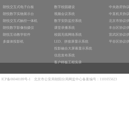
朗悦交互式电子白板
数字校园建设
中央政府协
朗悦数字实物展示台
视频会议系统
中直机关协
朗悦交互式触控一体机
数字安防监控系统
北京市协议
朗悦数字影像拍摄仪
课堂录播系统
丰台区协议
朗悦互动教学软件
校园无线网络系统
宣武区协议
多媒体投影机
LED、拼接屏显示系统
平谷区协议
投影融合大屏幕显示系统
信息发布系统
客户样板工程实录
ICP备06048189号-1
北京市公安局朝阳分局网监中心备案编号：1101055623