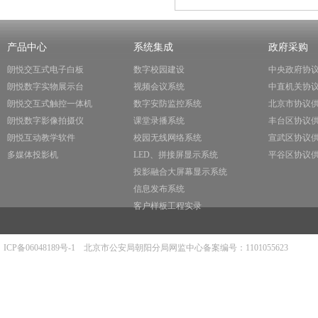
产品中心
系统集成
政府采购
朗悦交互式电子白板
数字校园建设
中央政府协
朗悦数字实物展示台
视频会议系统
中直机关协
朗悦交互式触控一体机
数字安防监控系统
北京市协议
朗悦数字影像拍摄仪
课堂录播系统
丰台区协议
朗悦互动教学软件
校园无线网络系统
宣武区协议
多媒体投影机
LED、拼接屏显示系统
平谷区协议
投影融合大屏幕显示系统
信息发布系统
客户样板工程实录
ICP备06048189号-1
北京市公安局朝阳分局网监中心备案编号：1101055623