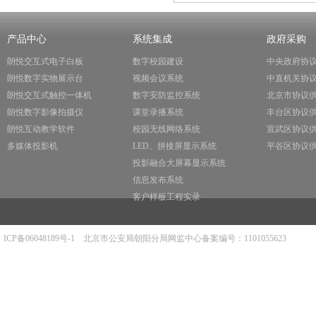
产品中心
系统集成
政府采购
朗悦交互式电子白板
数字校园建设
中央政府协
朗悦数字实物展示台
视频会议系统
中直机关协
朗悦交互式触控一体机
数字安防监控系统
北京市协议
朗悦数字影像拍摄仪
课堂录播系统
丰台区协议
朗悦互动教学软件
校园无线网络系统
宣武区协议
多媒体投影机
LED、拼接屏显示系统
平谷区协议
投影融合大屏幕显示系统
信息发布系统
客户样板工程实录
ICP备06048189号-1
北京市公安局朝阳分局网监中心备案编号：1101055623