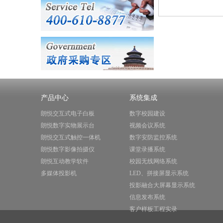
产品中心
系统集成
朗悦交互式电子白板
数字校园建设
朗悦数字实物展示台
视频会议系统
朗悦交互式触控一体机
数字安防监控系统
朗悦数字影像拍摄仪
课堂录播系统
朗悦互动教学软件
校园无线网络系统
多媒体投影机
LED、拼接屏显示系统
投影融合大屏幕显示系统
信息发布系统
客户样板工程实录