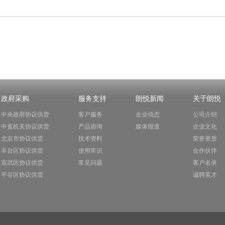
政府采购
服务支持
朗悦新闻
关于朗悦
中央政府协议供货
客户服务
企业动态
公司介绍
中直机关协议供货
产品咨询
媒体报道
企业文化
北京市协议供货
技术资料
荣誉资质
丰台区协议供货
使用常识
合作伙伴
宣武区协议供货
常见问题
客户名录
平谷区协议供货
诚聘英才