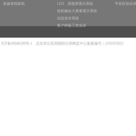
多媒体投影机
LED、拼接屏显示系统
平谷区协议
投影融合大屏幕显示系统
信息发布系统
客户样板工程实录
ICP备06048189号-1
北京市公安局朝阳分局网监中心备案编号：1101055623