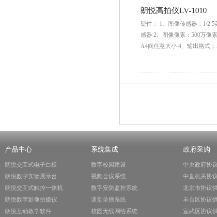
朗悦高拍仪LV-1010
硬件： 1、图像传感器：1/2.
感器 2、图像像素：500万像
A4间任意大小 4、输出格式
产品中心
系统集成
政府采购
朗悦交互式电子白板
数字校园建设
中央政府协
朗悦数字实物展示台
视频会议系统
中直机关协
朗悦交互式触控一体机
数字安防监控系统
北京市协议
朗悦数字影像拍摄仪
课堂录播系统
丰台区协议
朗悦互动教学软件
校园无线网络系统
宣武区协议