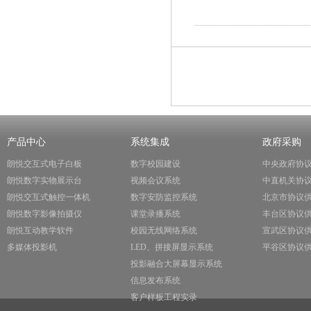
产品中心
系统集成
政府采购
朗悦交互式电子白板
数字校园建设
中央政府协
朗悦数字实物展示台
视频会议系统
中直机关协
朗悦交互式触控一体机
数字安防监控系统
北京市协议
朗悦数字影像拍摄仪
课堂录播系统
丰台区协议
朗悦互动教学软件
校园无线网络系统
宣武区协议
多媒体投影机
LED、拼接屏显示系统
平谷区协议
投影融合大屏幕显示系统
信息发布系统
客户样板工程实录